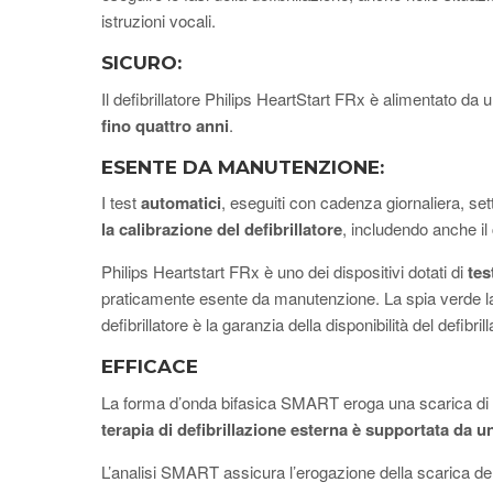
istruzioni vocali.
SICURO:
Il defibrillatore Philips HeartStart FRx è alimentato da 
fino quattro anni
.
ESENTE DA MANUTENZIONE:
I test
automatici
, eseguiti con cadenza giornaliera, se
la calibrazione del defibrillatore
, includendo anche il c
Philips Heartstart FRx è uno dei dispositivi dotati di
tes
praticamente esente da manutenzione. La spia verde l
defibrillatore è la garanzia della disponibilità del defibril
EFFICACE
La forma d’onda bifasica SMART eroga una scarica di d
terapia di defibrillazione esterna è supportata da un
L’analisi SMART assicura l’erogazione della scarica del 