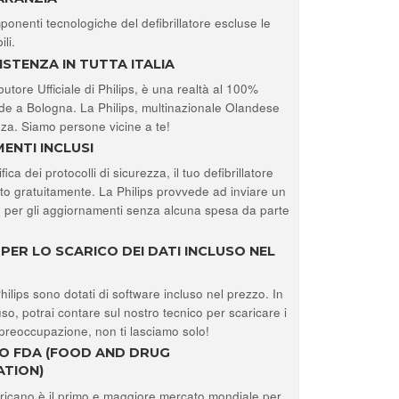
ponenti tecnologiche del defibrillatore escluse le
li.
ISTENZA IN TUTTA ITALIA
butore Ufficiale di Philips, è una realtà al 100%
ede a Bologna. La Philips, multinazionale Olandese
a. Siamo persone vicine a te!
ENTI INCLUSI
ica dei protocolli di sicurezza, il tuo defibrillatore
to gratuitamente. La Philips provvede ad inviare un
o per gli aggiornamenti senza alcuna spesa da parte
ER LO SCARICO DEI DATI INCLUSO NEL
 Philips sono dotati di software incluso nel prezzo. In
uso, potrai contare sul nostro tecnico per scaricare i
preoccupazione, non ti lasciamo solo!
TO FDA (FOOD AND DRUG
ATION)
ricano è il primo e maggiore mercato mondiale per