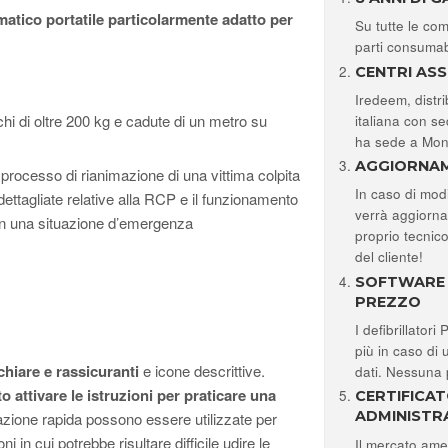
matico portatile particolarmente adatto per
Su tutte le com
parti consumabi
CENTRI ASS
Iredeem, distri
hi di oltre 200 kg e cadute di un metro su
italiana con s
ha sede a Monz
AGGIORNAM
 processo di rianimazione di una vittima colpita
In caso di modif
dettagliate relative alla RCP e il funzionamento
verrà aggiorna
 in una situazione d’emergenza
proprio tecnic
del cliente!
SOFTWARE P
PREZZO
I defibrillatori
più in caso di 
 chiare e rassicuranti
e icone descrittive.
dati. Nessuna 
 attivare le istruzioni per praticare una
CERTIFICA
ADMINISTR
ltazione rapida possono essere utilizzate per
ni in cui potrebbe risultare difficile udire le
Il mercato ame